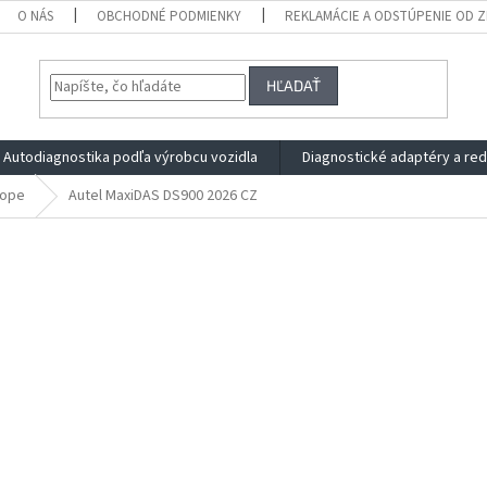
O NÁS
OBCHODNÉ PODMIENKY
REKLAMÁCIE A ODSTÚPENIE OD 
HĽADAŤ
Autodiagnostika podľa výrobcu vozidla
Diagnostické adaptéry a re
rope
Autel MaxiDAS DS900 2026 CZ