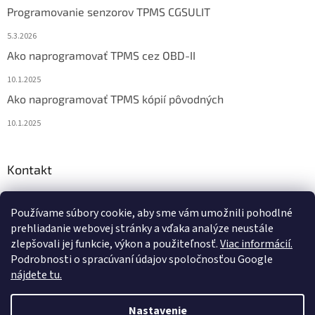
Programovanie senzorov TPMS CGSULIT
5.3.2026
Ako naprogramovať TPMS cez OBD-II
10.1.2025
Ako naprogramovať TPMS kópií pôvodných
10.1.2025
Kontakt
info
@
diagstore.sk
Používame súbory cookie, aby sme vám umožnili pohodlné
+421 915 478 199
prehliadanie webovej stránky a vďaka analýze neustále
zlepšovali jej funkcie, výkon a použiteľnosť.
Viac informácií.
Podrobnosti o spracúvaní údajov spoločnosťou Google
nájdete tu.
Vytvoril Shoptet
Nastavenie