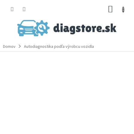
Prejsť
NÁKUP
na
obsah
KOŠÍK
Domov
Autodiagnostika podľa výrobcu vozidla