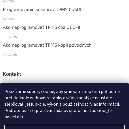
5.3.2026
Programovanie senzorov TPMS CGSULIT
5.3.2026
Ako naprogramovať TPMS cez OBD-II
10.1.2025
Ako naprogramovať TPMS kópií pôvodných
10.1.2025
Kontakt
info
@
diagstore.sk
Používame súbory cookie, aby sme vám umožnili pohodlné
+421 915 478 199
prehliadanie webovej stránky a vďaka analýze neustále
zlepšovali jej funkcie, výkon a použiteľnosť.
Viac informácií.
Podrobnosti o spracúvaní údajov spoločnosťou Google
nájdete tu.
Vytvoril Shoptet