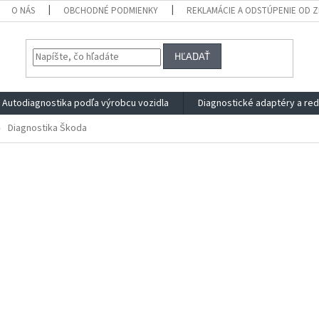
O NÁS
OBCHODNÉ PODMIENKY
REKLAMÁCIE A ODSTÚPENIE OD 
HĽADAŤ
Autodiagnostika podľa výrobcu vozidla
Diagnostické adaptéry a re
Diagnostika Škoda