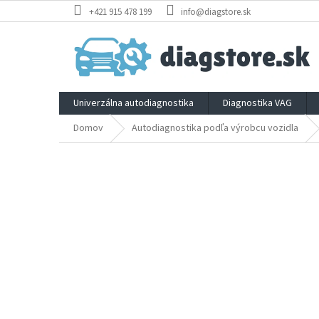
Prejsť
+421 915 478 199
info@diagstore.sk
na
obsah
Univerzálna autodiagnostika
Diagnostika VAG
Domov
Autodiagnostika podľa výrobcu vozidla