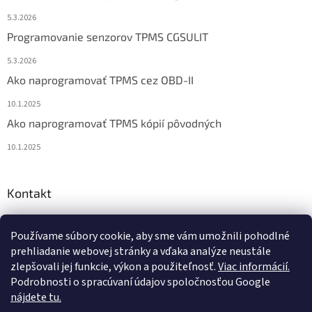
5.3.2026
Programovanie senzorov TPMS CGSULIT
5.3.2026
Ako naprogramovať TPMS cez OBD-II
10.1.2025
Ako naprogramovať TPMS kópií pôvodných
10.1.2025
Kontakt
info
@
diagstore.sk
Používame súbory cookie, aby sme vám umožnili pohodlné
+421 915 478 199
prehliadanie webovej stránky a vďaka analýze neustále
zlepšovali jej funkcie, výkon a použiteľnosť.
Viac informácií.
Podrobnosti o spracúvaní údajov spoločnosťou Google
nájdete tu.