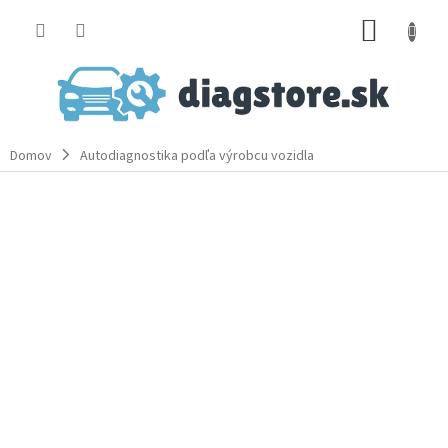
Prejsť
NÁKUP
na
obsah
KOŠÍK
Domov
Autodiagnostika podľa výrobcu vozidla