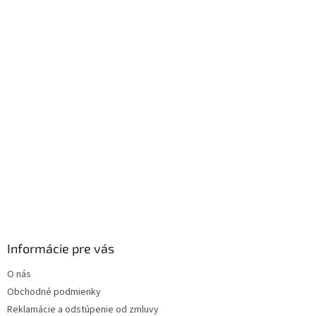
i
e
Informácie pre vás
O nás
Obchodné podmienky
Reklamácie a odstúpenie od zmluvy