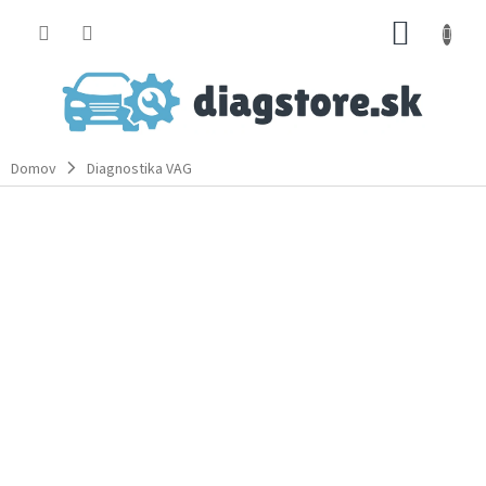
Prejsť
NÁKUP
na
obsah
KOŠÍK
Domov
Diagnostika VAG