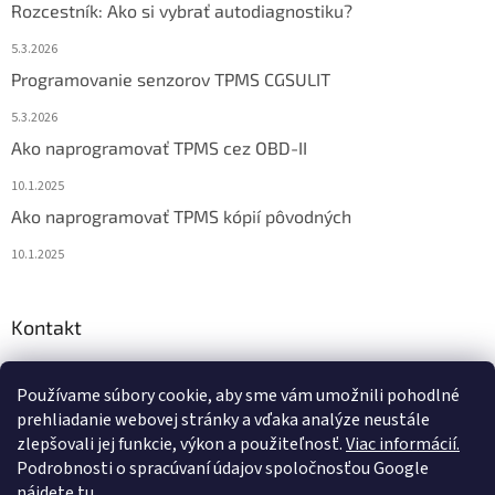
Rozcestník: Ako si vybrať autodiagnostiku?
5.3.2026
Programovanie senzorov TPMS CGSULIT
5.3.2026
Ako naprogramovať TPMS cez OBD-II
10.1.2025
Ako naprogramovať TPMS kópií pôvodných
10.1.2025
Kontakt
info
@
diagstore.sk
Používame súbory cookie, aby sme vám umožnili pohodlné
+421 915 478 199
prehliadanie webovej stránky a vďaka analýze neustále
zlepšovali jej funkcie, výkon a použiteľnosť.
Viac informácií.
Podrobnosti o spracúvaní údajov spoločnosťou Google
nájdete tu.