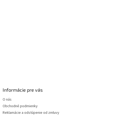
i
e
Informácie pre vás
O nás
Obchodné podmienky
Reklamácie a odstúpenie od zmluvy