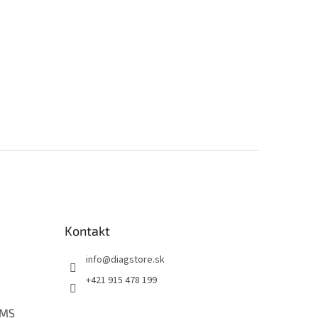
Kontakt
info
@
diagstore.sk
+421 915 478 199
PMS