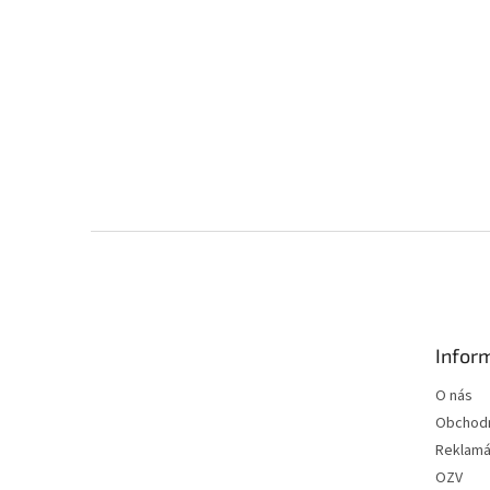
Z
á
p
ä
t
Infor
i
e
O nás
Obchod
Reklamá
OZV