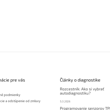
mácie pre vás
Články o diagnostike
Rozcestník: Ako si vybrať
autodiagnostiku?
né podmienky
cie a odstúpenie od zmluvy
5.3.2026
Programovanie senzorov T