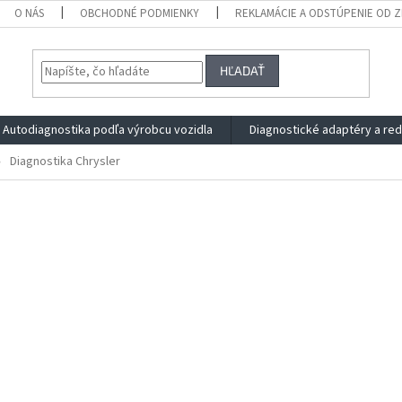
O NÁS
OBCHODNÉ PODMIENKY
REKLAMÁCIE A ODSTÚPENIE OD 
HĽADAŤ
Autodiagnostika podľa výrobcu vozidla
Diagnostické adaptéry a re
Diagnostika Chrysler