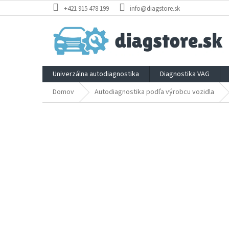
Prejsť
+421 915 478 199
info@diagstore.sk
na
obsah
Univerzálna autodiagnostika
Diagnostika VAG
Domov
Autodiagnostika podľa výrobcu vozidla