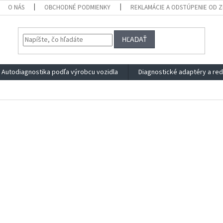
O NÁS
OBCHODNÉ PODMIENKY
REKLAMÁCIE A ODSTÚPENIE OD 
HĽADAŤ
Autodiagnostika podľa výrobcu vozidla
Diagnostické adaptéry a re