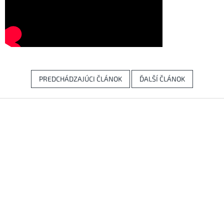
PREDCHÁDZAJÚCI ČLÁNOK
ĎALŠÍ ČLÁNOK
Z
á
p
ä
t
i
e