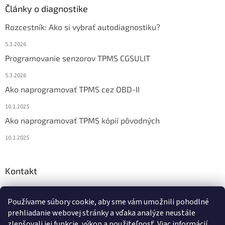
Články o diagnostike
Rozcestník: Ako si vybrať autodiagnostiku?
5.3.2026
Programovanie senzorov TPMS CGSULIT
5.3.2026
Ako naprogramovať TPMS cez OBD-II
10.1.2025
Ako naprogramovať TPMS kópií pôvodných
10.1.2025
Kontakt
info
@
diagstore.sk
Používame súbory cookie, aby sme vám umožnili pohodlné
+421 915 478 199
prehliadanie webovej stránky a vďaka analýze neustále
zlepšovali jej funkcie, výkon a použiteľnosť.
Viac informácií.