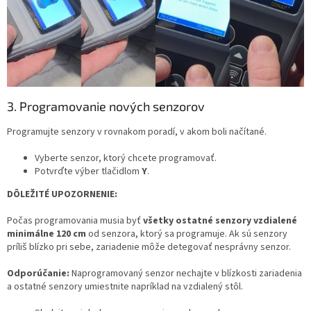
3. Programovanie nových senzorov
Programujte senzory v rovnakom poradí, v akom boli načítané.
Vyberte senzor, ktorý chcete programovať.
Potvrďte výber tlačidlom
Y
.
DÔLEŽITÉ UPOZORNENIE:
Počas programovania musia byť
všetky ostatné senzory vzdialené
minimálne 120 cm
od senzora, ktorý sa programuje. Ak sú senzory
príliš blízko pri sebe, zariadenie môže detegovať nesprávny senzor.
Odporúčanie:
Naprogramovaný senzor nechajte v blízkosti zariadenia
a ostatné senzory umiestnite napríklad na vzdialený stôl.