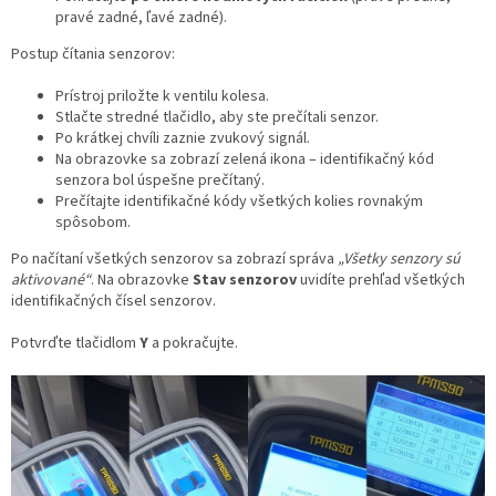
pravé zadné, ľavé zadné).
Postup čítania senzorov:
Prístroj priložte k ventilu kolesa.
Stlačte stredné tlačidlo, aby ste prečítali senzor.
Po krátkej chvíli zaznie zvukový signál.
Na obrazovke sa zobrazí zelená ikona – identifikačný kód
senzora bol úspešne prečítaný.
Prečítajte identifikačné kódy všetkých kolies rovnakým
spôsobom.
Po načítaní všetkých senzorov sa zobrazí správa
„Všetky senzory sú
aktivované“
. Na obrazovke
Stav senzorov
uvidíte prehľad všetkých
identifikačných čísel senzorov.
Potvrďte tlačidlom
Y
a pokračujte.