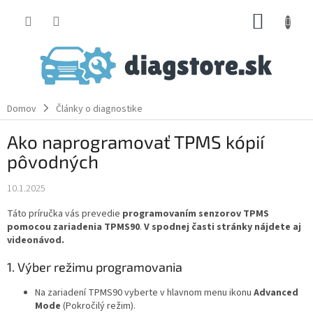
Prejsť
NÁKUP
na
obsah
KOŠÍK
Domov
Články o diagnostike
Ako naprogramovať TPMS kópií
pôvodných
10.1.2025
Táto príručka vás prevedie
programovaním senzorov TPMS
pomocou zariadenia TPMS90
.
V spodnej časti stránky nájdete aj
videonávod.
1. Výber režimu programovania
Na zariadení TPMS90 vyberte v hlavnom menu ikonu
Advanced
Mode
(Pokročilý režim).