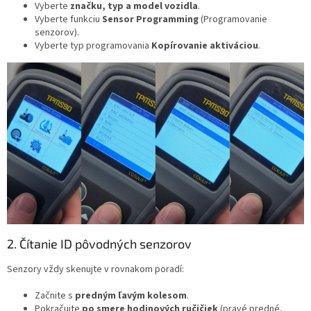
Vyberte
značku, typ a model vozidla
.
Vyberte funkciu
Sensor Programming
(Programovanie
senzorov).
Vyberte typ programovania
Kopírovanie aktiváciou
.
2. Čítanie ID pôvodných senzorov
Senzory vždy skenujte v rovnakom poradí:
Začnite s
predným ľavým kolesom
.
Pokračujte
po smere hodinových ručičiek
(pravé predné,