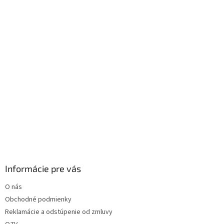
i
e
Informácie pre vás
O nás
Obchodné podmienky
Reklamácie a odstúpenie od zmluvy