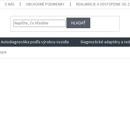
O NÁS
OBCHODNÉ PODMIENKY
REKLAMÁCIE A ODSTÚPENIE OD 
HĽADAŤ
Autodiagnostika podľa výrobcu vozidla
Diagnostické adaptéry a re
rope