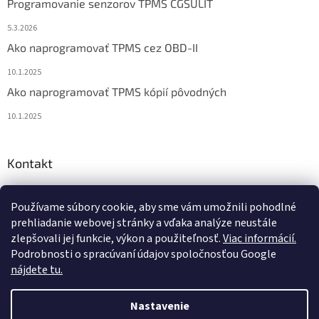
Programovanie senzorov TPMS CGSULIT
5.3.2026
Ako naprogramovať TPMS cez OBD-II
10.1.2025
Ako naprogramovať TPMS kópií pôvodných
10.1.2025
Kontakt
info
@
diagstore.sk
Používame súbory cookie, aby sme vám umožnili pohodlné
+421 915 478 199
prehliadanie webovej stránky a vďaka analýze neustále
zlepšovali jej funkcie, výkon a použiteľnosť.
Viac informácií.
Podrobnosti o spracúvaní údajov spoločnosťou Google
nájdete tu.
Vytvoril Shoptet
Nastavenie