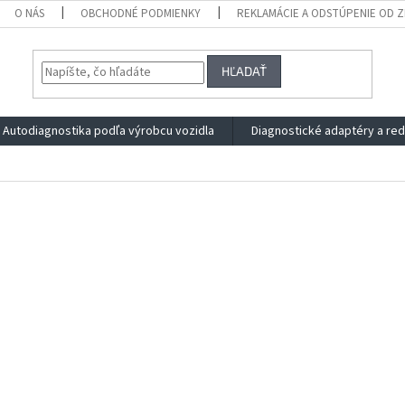
O NÁS
OBCHODNÉ PODMIENKY
REKLAMÁCIE A ODSTÚPENIE OD 
HĽADAŤ
Autodiagnostika podľa výrobcu vozidla
Diagnostické adaptéry a re