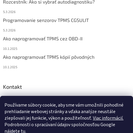
Rozcestník: Ako si vybrať autodiagnostiku?
5.3.2026
Programovanie senzorov TPMS CGSULIT
5.3.2026
Ako naprogramovať TPMS cez OBD-II
10.1.2025
Ako naprogramovať TPMS kópií pôvodných
10.1.2025
Kontakt
info
@
diagstore.sk
Používame súbory cookie, aby sme vám umožnili pohodlné
+421 915 478 199
prehliadanie webovej stránky a vďaka analýze neustále
zlepšovali jej funkcie, výkon a použiteľnosť.
Viac informácií.
Podrobnosti o spracúvaní údajov spoločnosťou Google
nájdete tu.