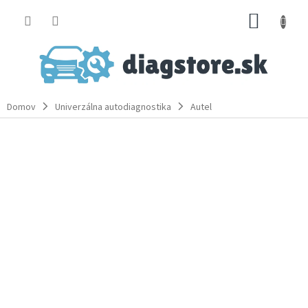
Prejsť
NÁKUP
na
obsah
KOŠÍK
Domov
Univerzálna autodiagnostika
Autel