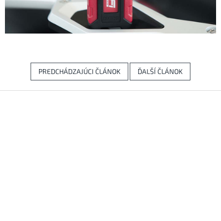
PREDCHÁDZAJÚCI ČLÁNOK
ĎALŠÍ ČLÁNOK
Z
á
p
ä
t
i
e