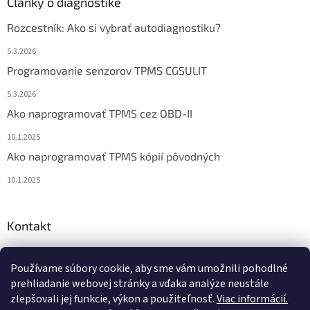
Články o diagnostike
Rozcestník: Ako si vybrať autodiagnostiku?
5.3.2026
Programovanie senzorov TPMS CGSULIT
5.3.2026
Ako naprogramovať TPMS cez OBD-II
10.1.2025
Ako naprogramovať TPMS kópií pôvodných
10.1.2025
Kontakt
info
@
diagstore.sk
Používame súbory cookie, aby sme vám umožnili pohodlné
+421 915 478 199
prehliadanie webovej stránky a vďaka analýze neustále
zlepšovali jej funkcie, výkon a použiteľnosť.
Viac informácií.