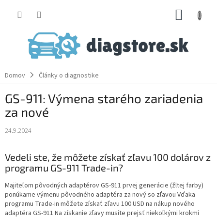
Prejsť
NÁKUP
na
obsah
KOŠÍK
Domov
Články o diagnostike
GS-911: Výmena starého zariadenia
za nové
24.9.2024
Vedeli ste, že môžete získať zľavu 100 dolárov z
programu GS-911 Trade-in?
Majiteľom pôvodných adaptérov GS-911 prvej generácie (žltej farby)
ponúkame výmenu pôvodného adaptéra za nový so zľavou Vďaka
programu Trade-in môžete získať zľavu 100 USD na nákup nového
adaptéra GS-911 Na získanie zľavy musíte prejsť niekoľkými krokmi