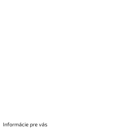
á
p
ä
t
i
e
Informácie pre vás