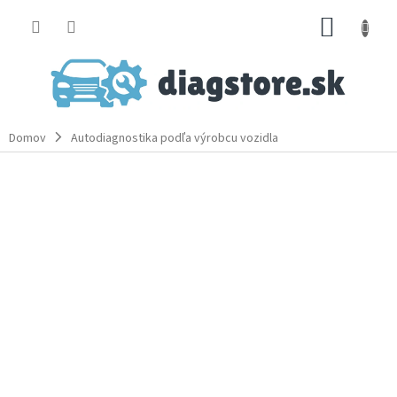
Prejsť
NÁKUP
na
obsah
KOŠÍK
Domov
Autodiagnostika podľa výrobcu vozidla