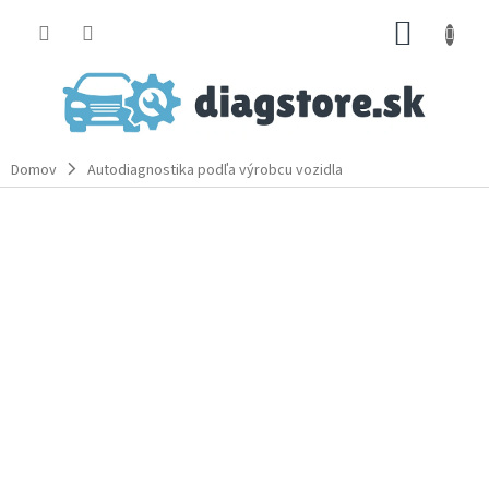
Prejsť
NÁKUP
na
obsah
KOŠÍK
Domov
Autodiagnostika podľa výrobcu vozidla