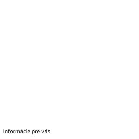
á
p
ä
t
i
e
Informácie pre vás