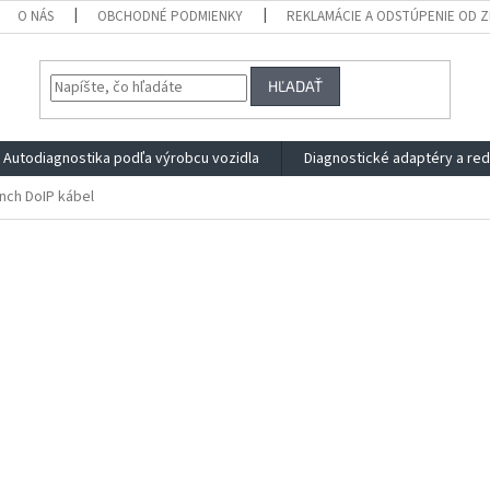
O NÁS
OBCHODNÉ PODMIENKY
REKLAMÁCIE A ODSTÚPENIE OD 
HĽADAŤ
Autodiagnostika podľa výrobcu vozidla
Diagnostické adaptéry a re
nch DoIP kábel