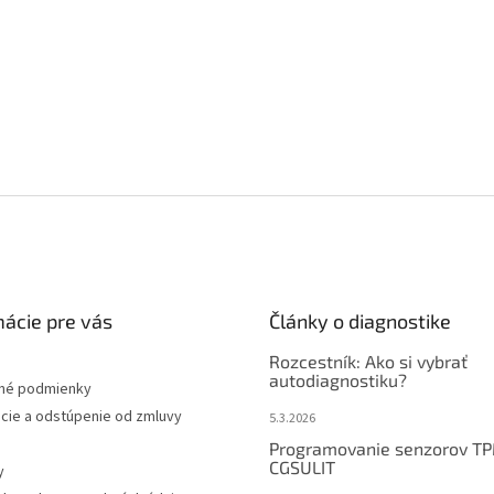
mácie pre vás
Články o diagnostike
Rozcestník: Ako si vybrať
autodiagnostiku?
né podmienky
cie a odstúpenie od zmluvy
5.3.2026
Programovanie senzorov T
CGSULIT
y