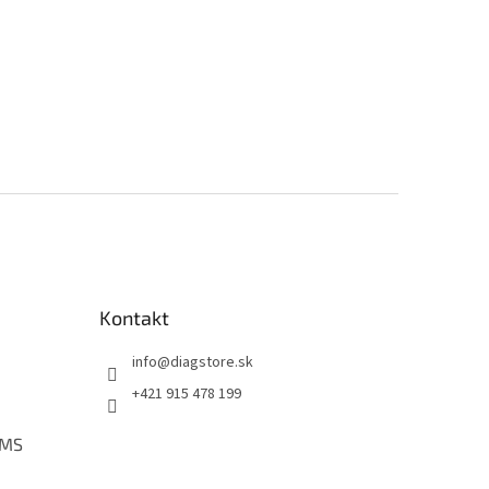
Kontakt
info
@
diagstore.sk
+421 915 478 199
PMS