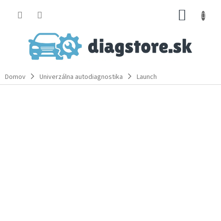
Prejsť
NÁKUP
na
obsah
KOŠÍK
Domov
Univerzálna autodiagnostika
Launch