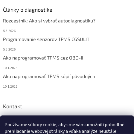
Články o diagnostike
Rozcestník: Ako si vybrať autodiagnostiku?
5.3.2026
Programovanie senzorov TPMS CGSULIT
5.3.2026
Ako naprogramovať TPMS cez OBD-II
10.1.2025
Ako naprogramovať TPMS kópií pôvodných
10.1.2025
Kontakt
info
@
diagstore.sk
Používame súbory cookie, aby sme vám umožnili pohodlné
+421 915 478 199
prehliadanie webovej stránky a vďaka analýze neustále