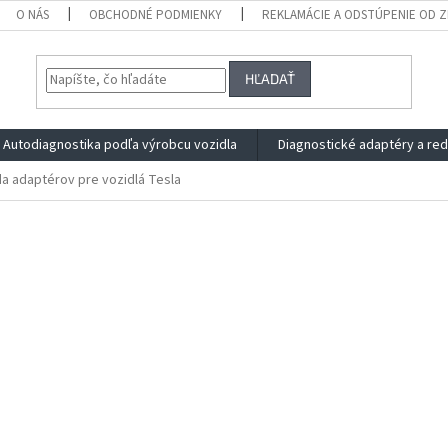
O NÁS
OBCHODNÉ PODMIENKY
REKLAMÁCIE A ODSTÚPENIE OD 
HĽADAŤ
Autodiagnostika podľa výrobcu vozidla
Diagnostické adaptéry a re
a adaptérov pre vozidlá Tesla