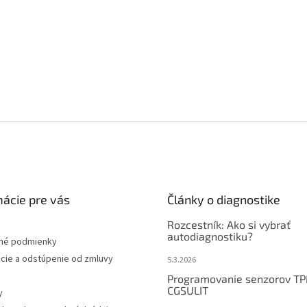
mácie pre vás
Články o diagnostike
Rozcestník: Ako si vybrať
autodiagnostiku?
né podmienky
cie a odstúpenie od zmluvy
5.3.2026
Programovanie senzorov T
CGSULIT
y