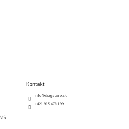
Kontakt
info
@
diagstore.sk
+421 915 478 199
PMS