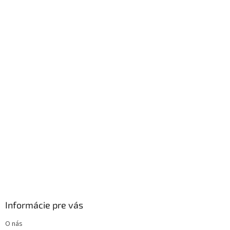
p
ä
t
i
e
Informácie pre vás
O nás