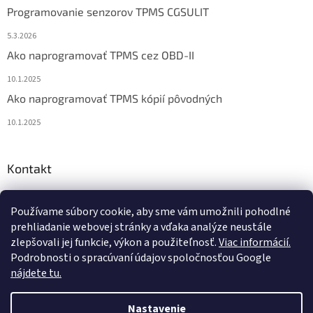
Programovanie senzorov TPMS CGSULIT
5.3.2026
Ako naprogramovať TPMS cez OBD-II
10.1.2025
Ako naprogramovať TPMS kópií pôvodných
10.1.2025
Kontakt
info
@
diagstore.sk
Používame súbory cookie, aby sme vám umožnili pohodlné
+421 915 478 199
prehliadanie webovej stránky a vďaka analýze neustále
zlepšovali jej funkcie, výkon a použiteľnosť.
Viac informácií.
Podrobnosti o spracúvaní údajov spoločnosťou Google
nájdete tu.
Vytvoril Shoptet
Nastavenie