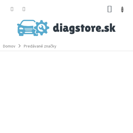
Prejsť
NÁKUP
na
obsah
KOŠÍK
Domov
Predávané značky