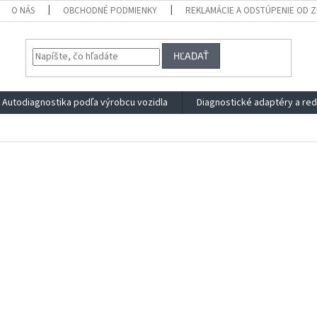
O NÁS
OBCHODNÉ PODMIENKY
REKLAMÁCIE A ODSTÚPENIE OD 
HĽADAŤ
Autodiagnostika podľa výrobcu vozidla
Diagnostické adaptéry a re