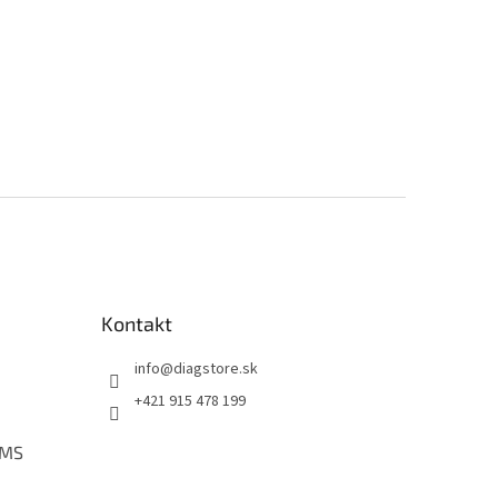
Kontakt
info
@
diagstore.sk
+421 915 478 199
PMS