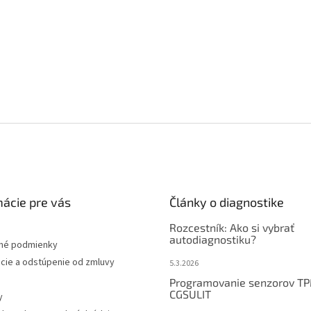
mácie pre vás
Články o diagnostike
Rozcestník: Ako si vybrať
autodiagnostiku?
né podmienky
cie a odstúpenie od zmluvy
5.3.2026
Programovanie senzorov T
CGSULIT
y