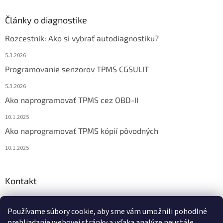
Články o diagnostike
Rozcestník: Ako si vybrať autodiagnostiku?
5.3.2026
Programovanie senzorov TPMS CGSULIT
5.3.2026
Ako naprogramovať TPMS cez OBD-II
10.1.2025
Ako naprogramovať TPMS kópií pôvodných
10.1.2025
Kontakt
info
@
diagstore.sk
Používame súbory cookie, aby sme vám umožnili pohodlné
+421 915 478 199
prehliadanie webovej stránky a vďaka analýze neustále