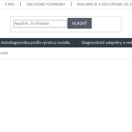
O NÁS
OBCHODNÉ PODMIENKY
REKLAMÁCIE A ODSTÚPENIE OD 
HĽADAŤ
Autodiagnostika podľa výrobcu vozidla
Diagnostické adaptéry a re
orado