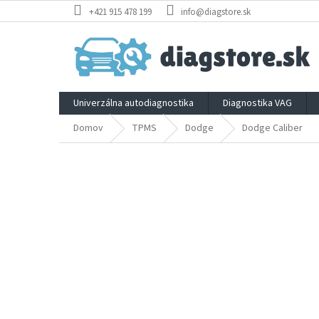
Prejsť
+421 915 478 199
info@diagstore.sk
na
obsah
Univerzálna autodiagnostika
Diagnostika VAG
Domov
TPMS
Dodge
Dodge Caliber