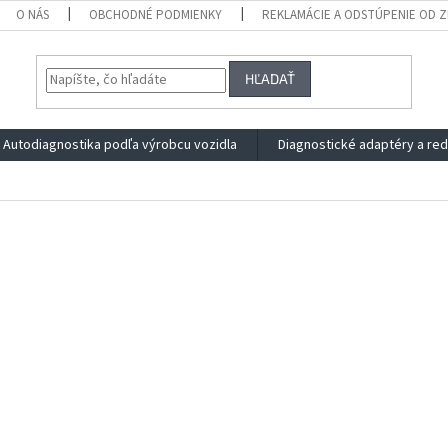
O NÁS
OBCHODNÉ PODMIENKY
REKLAMÁCIE A ODSTÚPENIE OD 
HĽADAŤ
Autodiagnostika podľa výrobcu vozidla
Diagnostické adaptéry a re