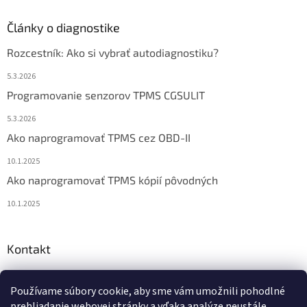
Články o diagnostike
Rozcestník: Ako si vybrať autodiagnostiku?
5.3.2026
Programovanie senzorov TPMS CGSULIT
5.3.2026
Ako naprogramovať TPMS cez OBD-II
10.1.2025
Ako naprogramovať TPMS kópií pôvodných
10.1.2025
Kontakt
info
@
diagstore.sk
Používame súbory cookie, aby sme vám umožnili pohodlné
+421 915 478 199
prehliadanie webovej stránky a vďaka analýze neustále