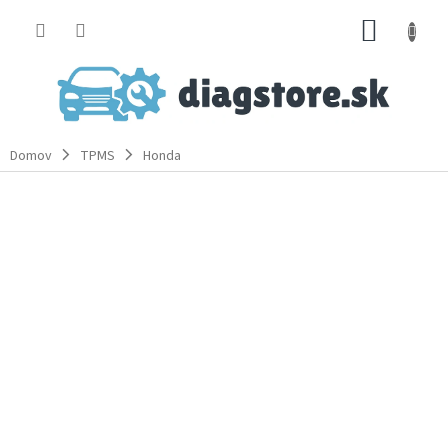
Prejsť
NÁKUP
na
obsah
KOŠÍK
Domov
TPMS
Honda