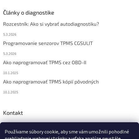
Články o diagnostike
Rozcestník: Ako si vybrať autodiagnostiku?
5.3.2026
Programovanie senzorov TPMS CGSULIT
5.3.2026
Ako naprogramovať TPMS cez OBD-II
10.1.2025
Ako naprogramovať TPMS kópií pôvodných
10.1.2025
Kontakt
info
@
diagstore.sk
Používame súbory cookie, aby sme vám umožnili pohodlné
+421 915 478 199
prehliadanie webovej stránky a vďaka analýze neustále