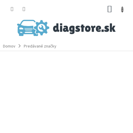
Prejsť
NÁKUP
na
obsah
KOŠÍK
Domov
Predávané značky