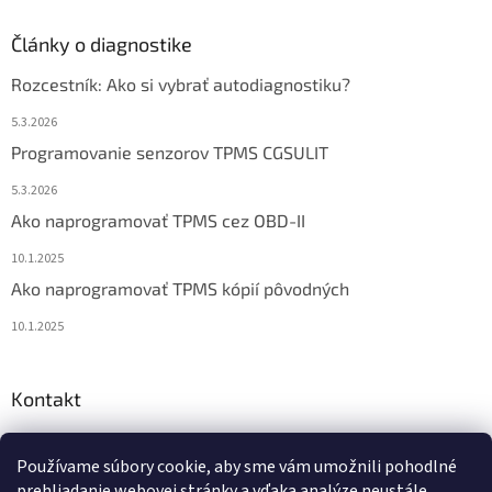
Články o diagnostike
Rozcestník: Ako si vybrať autodiagnostiku?
5.3.2026
Programovanie senzorov TPMS CGSULIT
5.3.2026
Ako naprogramovať TPMS cez OBD-II
10.1.2025
Ako naprogramovať TPMS kópií pôvodných
10.1.2025
Kontakt
info
@
diagstore.sk
Používame súbory cookie, aby sme vám umožnili pohodlné
+421 915 478 199
prehliadanie webovej stránky a vďaka analýze neustále