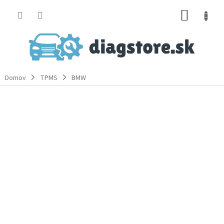
Prejsť
NÁKUP
na
obsah
KOŠÍK
Domov
TPMS
BMW