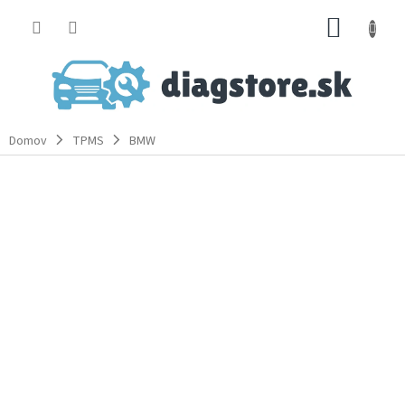
Prejsť
NÁKUP
na
obsah
KOŠÍK
Domov
TPMS
BMW