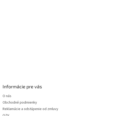
i
e
Informácie pre vás
O nás
Obchodné podmienky
Reklamácie a odstúpenie od zmluvy
OZV