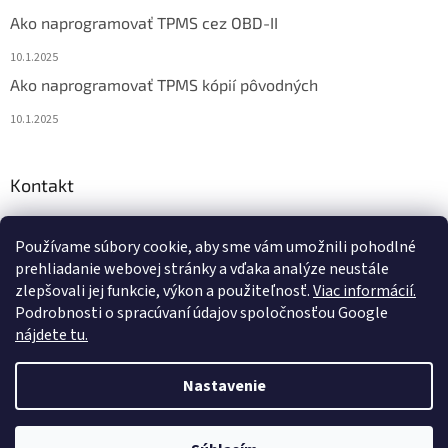
Ako naprogramovať TPMS cez OBD-II
10.1.2025
Ako naprogramovať TPMS kópií pôvodných
10.1.2025
Kontakt
info
@
diagstore.sk
Používame súbory cookie, aby sme vám umožnili pohodlné
+421 915 478 199
prehliadanie webovej stránky a vďaka analýze neustále
zlepšovali jej funkcie, výkon a použiteľnosť.
Viac informácií.
Podrobnosti o spracúvaní údajov spoločnosťou Google
nájdete tu.
Vytvoril Shoptet
Nastavenie
Copyright 2026
Diagstore.sk
. Všetky práva vyhradené.
Upraviť