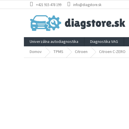
Prejsť
+421 915 478 199
info@diagstore.sk
na
obsah
Univerzálna autodiagnostika
Diagnostika VAG
Domov
TPMS
Citroen
Citroen C-ZERO