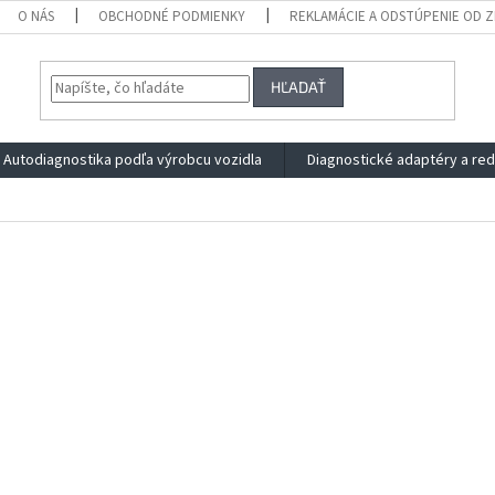
O NÁS
OBCHODNÉ PODMIENKY
REKLAMÁCIE A ODSTÚPENIE OD 
HĽADAŤ
Autodiagnostika podľa výrobcu vozidla
Diagnostické adaptéry a re