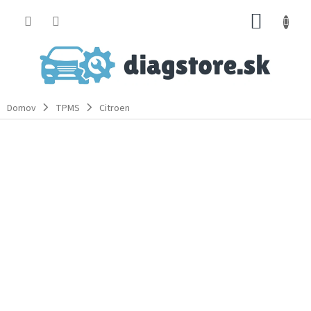
Prejsť
NÁKUP
na
obsah
KOŠÍK
Domov
TPMS
Citroen