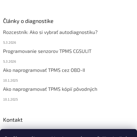
Články o diagnostike
Rozcestník: Ako si vybrať autodiagnostiku?
5.3.2026
Programovanie senzorov TPMS CGSULIT
5.3.2026
Ako naprogramovať TPMS cez OBD-II
10.1.2025
Ako naprogramovať TPMS kópií pôvodných
10.1.2025
Kontakt
info
@
diagstore.sk