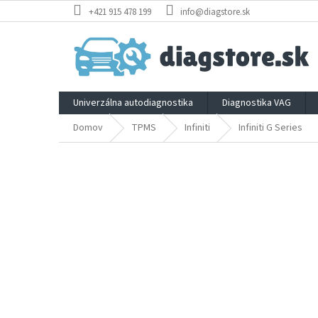
Prejsť
+421 915 478 199
info@diagstore.sk
na
obsah
Univerzálna autodiagnostika
Diagnostika VAG
Domov
TPMS
Infiniti
Infiniti G Series