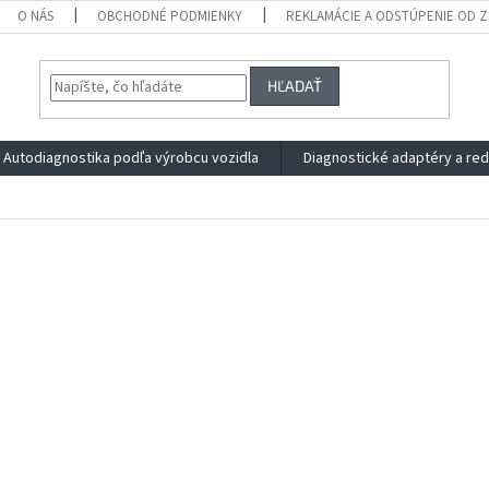
O NÁS
OBCHODNÉ PODMIENKY
REKLAMÁCIE A ODSTÚPENIE OD 
HĽADAŤ
Autodiagnostika podľa výrobcu vozidla
Diagnostické adaptéry a re