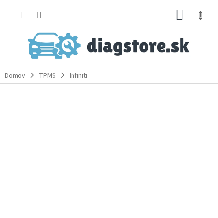
Prejsť
NÁKUP
na
obsah
KOŠÍK
Domov
TPMS
Infiniti