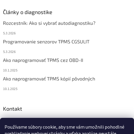
Články o diagnostike
Rozcestník: Ako si vybrať autodiagnostiku?
5.3.2026
Programovanie senzorov TPMS CGSULIT
5.3.2026
Ako naprogramovať TPMS cez OBD-II
10.1.2025
Ako naprogramovať TPMS kópií pôvodných
10.1.2025
Kontakt
info
@
diagstore.sk
Používame súbory cookie, aby sme vám umožnili pohodlné
+421 915 478 199
prehliadanie webovej stránky a vďaka analýze neustále