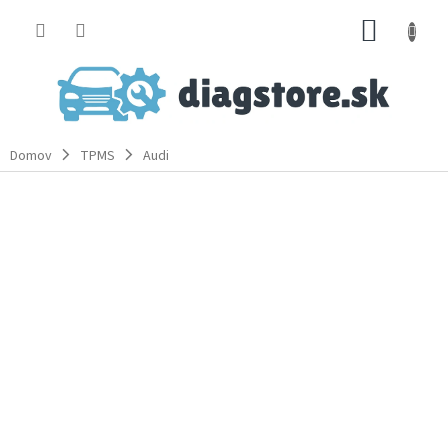
Prejsť
NÁKUP
na
obsah
KOŠÍK
Domov
TPMS
Audi