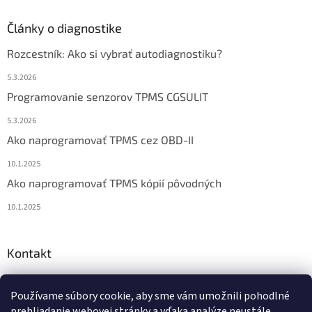
Články o diagnostike
Rozcestník: Ako si vybrať autodiagnostiku?
5.3.2026
Programovanie senzorov TPMS CGSULIT
5.3.2026
Ako naprogramovať TPMS cez OBD-II
10.1.2025
Ako naprogramovať TPMS kópií pôvodných
10.1.2025
Kontakt
info
@
diagstore.sk
Používame súbory cookie, aby sme vám umožnili pohodlné
+421 915 478 199
prehliadanie webovej stránky a vďaka analýze neustále