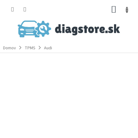
Prejsť
NÁKUP
na
obsah
KOŠÍK
Domov
TPMS
Audi