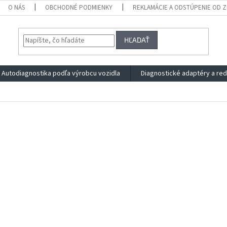
O NÁS
OBCHODNÉ PODMIENKY
REKLAMÁCIE A ODSTÚPENIE OD 
HĽADAŤ
Autodiagnostika podľa výrobcu vozidla
Diagnostické adaptéry a re