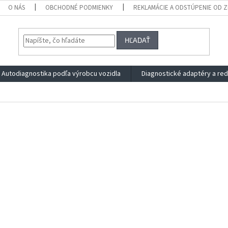
O NÁS
OBCHODNÉ PODMIENKY
REKLAMÁCIE A ODSTÚPENIE OD 
HĽADAŤ
Autodiagnostika podľa výrobcu vozidla
Diagnostické adaptéry a re