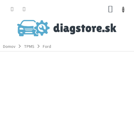
Prejsť
NÁKUP
na
obsah
KOŠÍK
Domov
TPMS
Ford