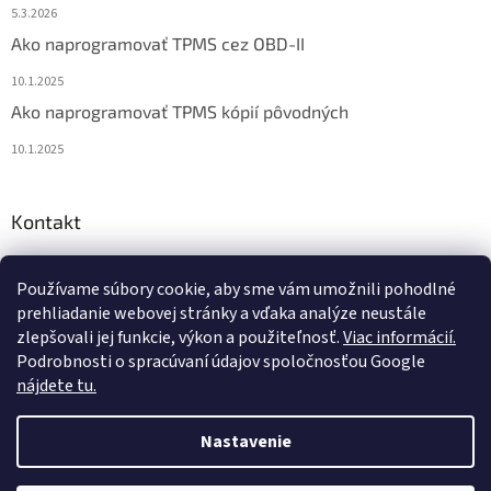
5.3.2026
Ako naprogramovať TPMS cez OBD-II
10.1.2025
Ako naprogramovať TPMS kópií pôvodných
10.1.2025
Kontakt
info
@
diagstore.sk
Používame súbory cookie, aby sme vám umožnili pohodlné
+421 915 478 199
prehliadanie webovej stránky a vďaka analýze neustále
zlepšovali jej funkcie, výkon a použiteľnosť.
Viac informácií.
Podrobnosti o spracúvaní údajov spoločnosťou Google
nájdete tu.
Vytvoril Shoptet
Nastavenie