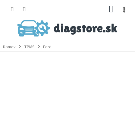
Prejsť
NÁKUP
na
obsah
KOŠÍK
Domov
TPMS
Ford