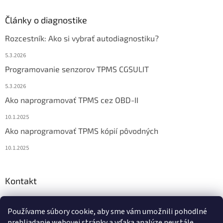
Články o diagnostike
Rozcestník: Ako si vybrať autodiagnostiku?
5.3.2026
Programovanie senzorov TPMS CGSULIT
5.3.2026
Ako naprogramovať TPMS cez OBD-II
10.1.2025
Ako naprogramovať TPMS kópií pôvodných
10.1.2025
Kontakt
info
@
diagstore.sk
Používame súbory cookie, aby sme vám umožnili pohodlné
+421 915 478 199
prehliadanie webovej stránky a vďaka analýze neustále