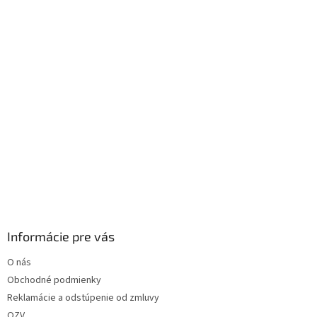
i
e
Informácie pre vás
O nás
Obchodné podmienky
Reklamácie a odstúpenie od zmluvy
OZV