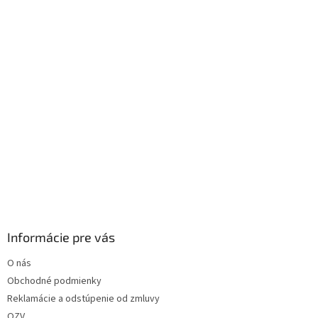
i
e
Informácie pre vás
O nás
Obchodné podmienky
Reklamácie a odstúpenie od zmluvy
OZV