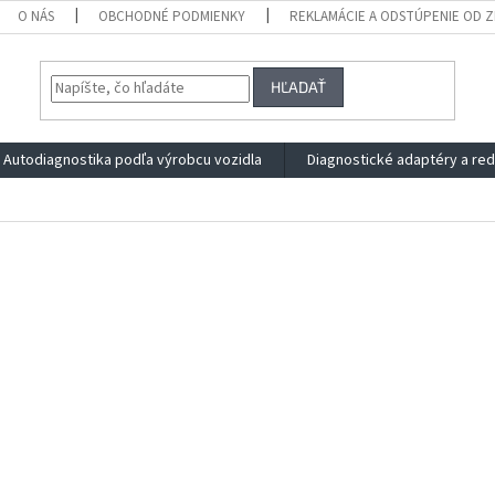
O NÁS
OBCHODNÉ PODMIENKY
REKLAMÁCIE A ODSTÚPENIE OD 
HĽADAŤ
Autodiagnostika podľa výrobcu vozidla
Diagnostické adaptéry a re