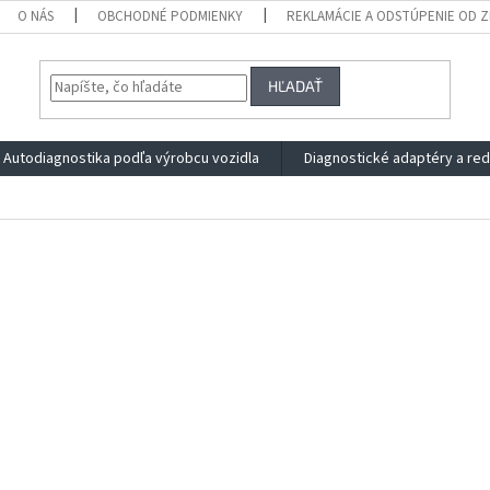
O NÁS
OBCHODNÉ PODMIENKY
REKLAMÁCIE A ODSTÚPENIE OD 
HĽADAŤ
Autodiagnostika podľa výrobcu vozidla
Diagnostické adaptéry a re