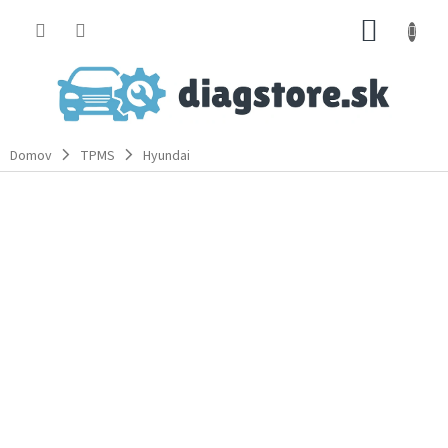
Prejsť
NÁKUP
na
obsah
KOŠÍK
Domov
TPMS
Hyundai