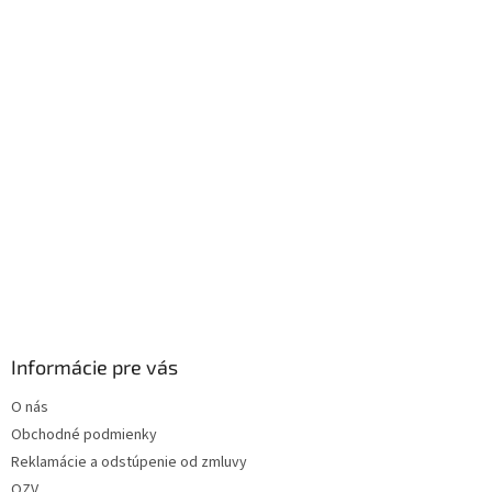
i
e
Informácie pre vás
O nás
Obchodné podmienky
Reklamácie a odstúpenie od zmluvy
OZV